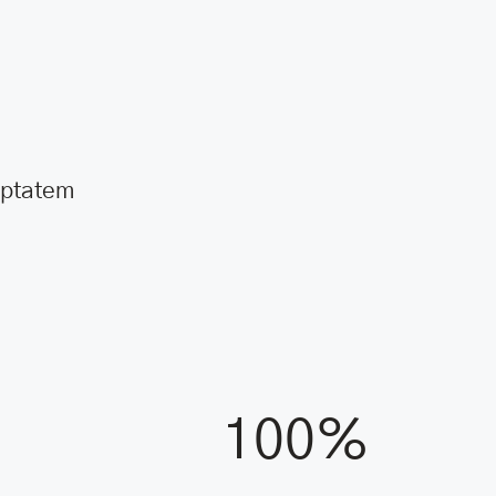
luptatem
100%