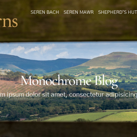
SEREN BACH
SEREN MAWR
SHEPHERD’S HUT
Monochrome Blog
m ipsum dolor sit amet, consectetur adipisicing 