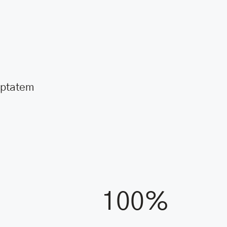
luptatem
100%