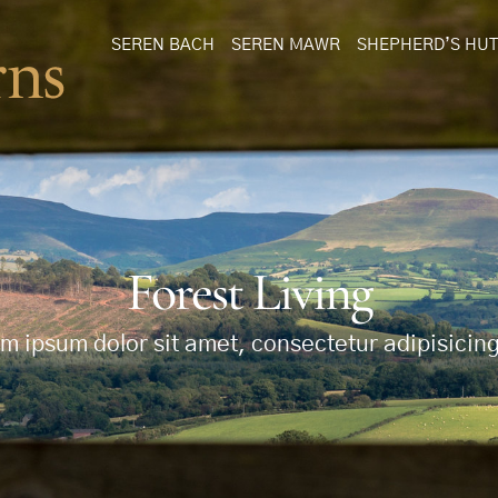
SEREN BACH
SEREN MAWR
SHEPHERD’S HUT
Forest Living
m ipsum dolor sit amet, consectetur adipisicing 